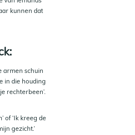
atie van iemands
maar kunnen dat
ck:
 je armen schuin
je in die houding
 je rechterbeen’.
’ of ‘Ik kreeg de
ijn gezicht.’