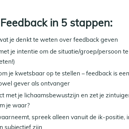
Feedback in 5 stappen:
wat je denkt te weten over feedback geven
et je intentie om de situatie/groep/persoon te
eten!)
m je kwetsbaar op te stellen – feedback is ee
zowel gever als ontvanger
t met je lichaamsbewustzijn en zet je zintui
m je waar?
waarneemt, spreek alleen vanuit de ik-positie, i
subjectief zijn