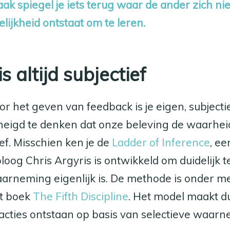
ak spiegel je iets terug waar de ander zich ni
ijkheid ontstaat om te leren.
 altijd subjectief
or het geven van feedback is je eigen, subjec
neigd te denken dat onze beleving de waarheid 
ief. Misschien ken je de
Ladder of Inference
, e
loog Chris Argyris is ontwikkeld om duidelijk
aarneming eigenlijk is. De methode is onder m
et boek
The Fifth Discipline
. Het model maakt du
acties ontstaan op basis van selectieve waarn