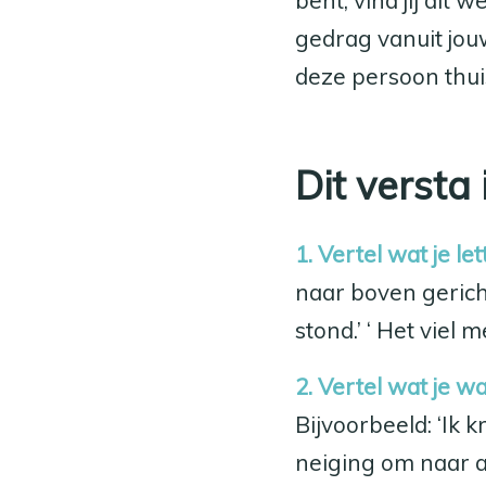
bent, vind jij dit 
gedrag vanuit jou
deze persoon thuis
Dit versta
1. Vertel wat je l
naar boven gericht
stond.’ ‘ Het viel
2. Vertel wat je w
Bijvoorbeeld: ‘Ik k
neiging om naar ac