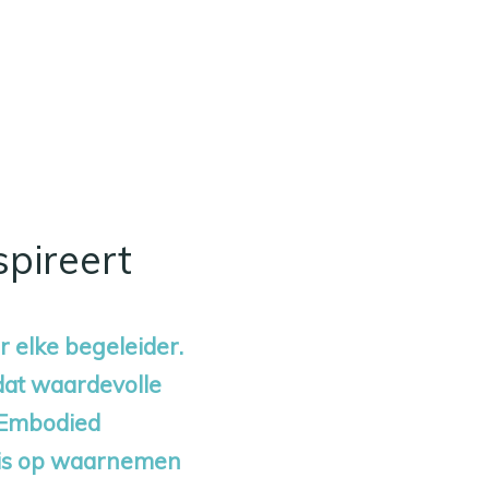
pireert
 elke begeleider.
 dat waardevolle
‘Embodied
d is op waarnemen