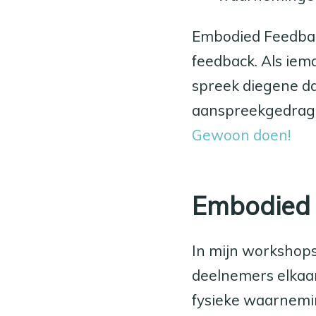
Embodied Feedbac
feedback. Als iema
spreek diegene da
aanspreekgedrag i
Gewoon doen!
Embodied F
In mijn workshops
deelnemers elkaar
fysieke waarnemin