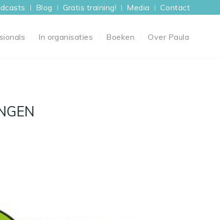
dcasts
Blog
Gratis training!
Media
Contact
sionals
In organisaties
Boeken
Over Paula
NGEN