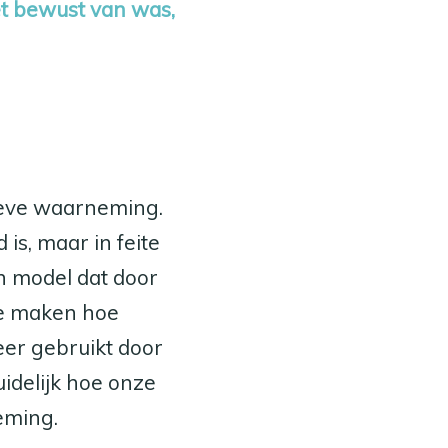
et bewust van was,
tieve waarneming.
is, maar in feite
en model dat door
 te maken hoe
eer gebruikt door
idelijk hoe onze
eming.