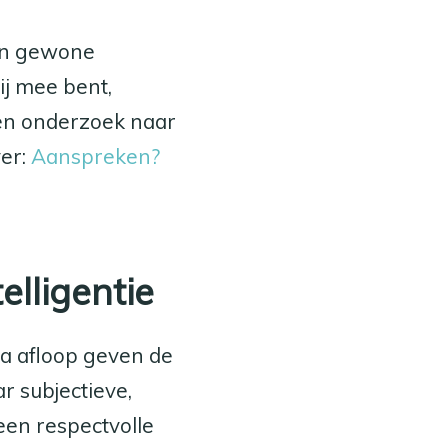
van gewone
ij mee bent,
een onderzoek naar
ver:
Aanspreken?
elligentie
a afloop geven de
r subjectieve,
een respectvolle