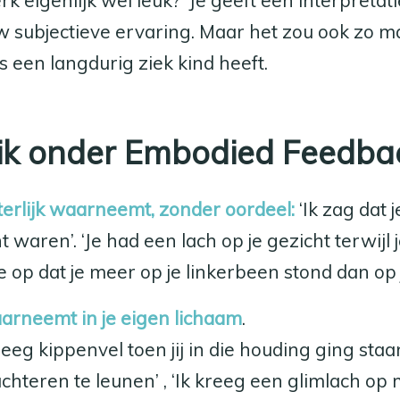
werk eigenlijk wel leuk?’ Je geeft een interpret
w subjectieve ervaring. Maar het zou ook zo 
 een langdurig ziek kind heeft.
 ik onder Embodied Feedba
etterlijk waarneemt, zonder oordeel:
‘Ik zag dat
 waren’. ‘Je had een lach op je gezicht terwijl 
 me op dat je meer op je linkerbeen stond dan op
aarneemt in je eigen lichaam
.
reeg kippenvel toen jij in die houding ging staan
hteren te leunen’ , ‘Ik kreeg een glimlach op m