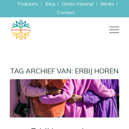
Podcasts
Blog
Gratis training!
Media
Contact
TAG ARCHIEF VAN:
ERBIJ HOREN