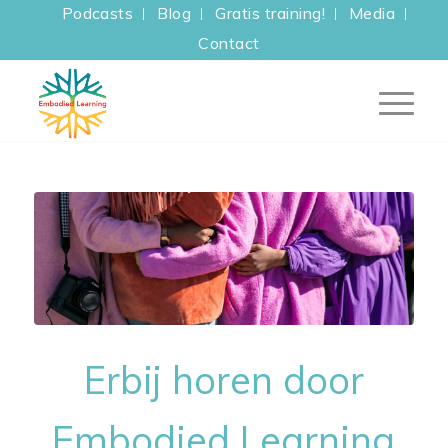
Podcasts
Blog
Gratis training!
Media
Contact
Erbij horen door
Embodied Learning