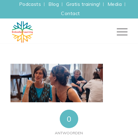
Podcasts
Blog
Gratis training!
Media
Contact
0
ANTWOORDEN