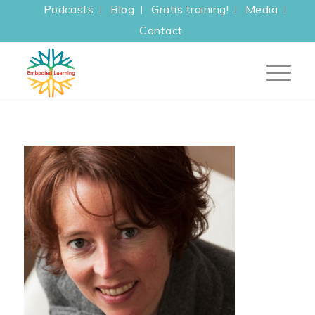
Podcasts
Blog
Gratis training!
Media
Contact