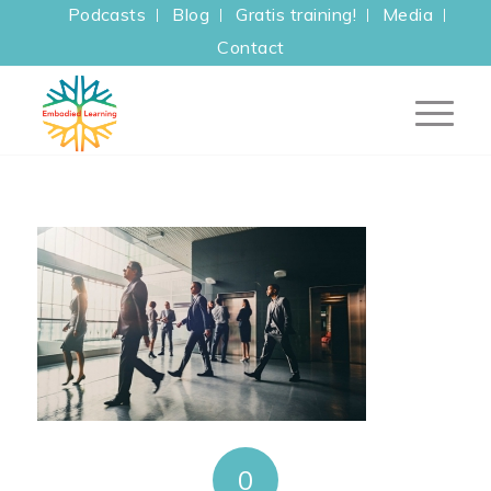
Podcasts
Blog
Gratis training!
Media
Contact
0