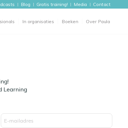
dcasts
Blog
Gratis training!
Media
Contact
sionals
In organisaties
Boeken
Over Paula
ing!
d Learning