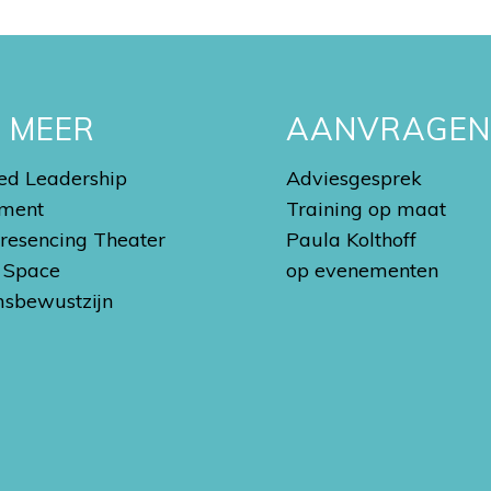
S MEER
AANVRAGE
d Leadership
Adviesgesprek
ment
Training op maat
Presencing Theater
Paula Kolthoff
 Space
op evenementen
sbewustzijn