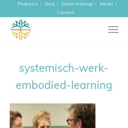
Podcasts
Blog
Gratis training!
Media
Contact
systemisch-werk-
embodied-learning