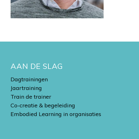
AAN DE SLAG
Dagtrainingen
Jaartraining
Train de trainer
Co-creatie & begeleiding
Embodied Learning in organisaties