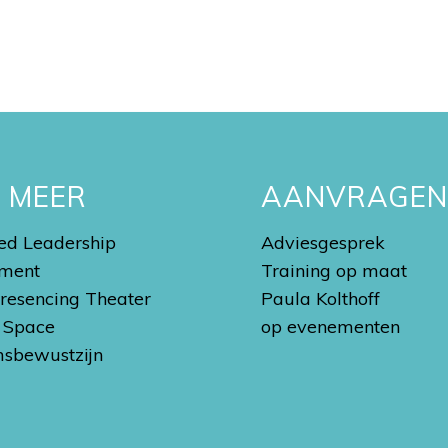
S MEER
AANVRAGE
d Leadership
Adviesgesprek
ment
Training op maat
Presencing Theater
Paula Kolthoff
 Space
op evenementen
sbewustzijn