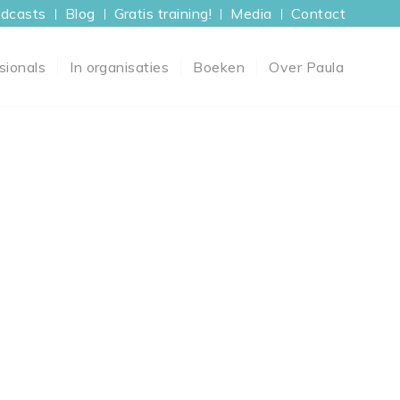
dcasts
Blog
Gratis training!
Media
Contact
sionals
In organisaties
Boeken
Over Paula