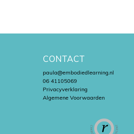
N
CONTACT
paula@embodiedlearning.nl
06 41105069
Privacyverklaring
Algemene Voorwaarden