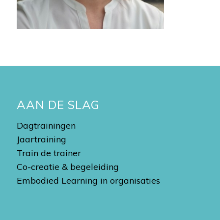
AAN DE SLAG
Dagtrainingen
Jaartraining
Train de trainer
Co-creatie & begeleiding
Embodied Learning in organisaties