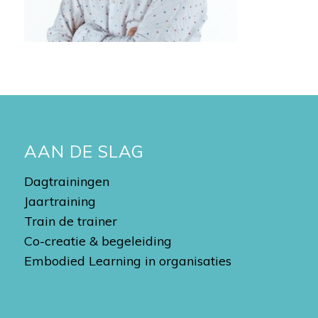
AAN DE SLAG
Dagtrainingen
Jaartraining
Train de trainer
Co-creatie & begeleiding
Embodied Learning in organisaties