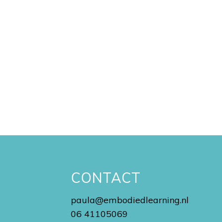
N
CONTACT
paula@embodiedlearning.nl
06 41105069