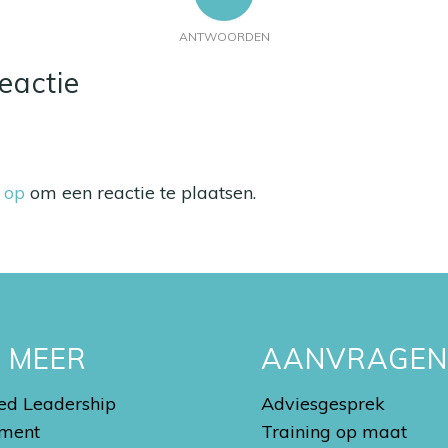
ANTWOORDEN
eactie
n op
om een reactie te plaatsen.
S MEER
AANVRAGE
d Leadership
Adviesgesprek
ment
Training op maat