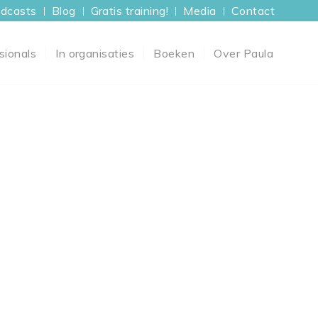
dcasts
Blog
Gratis training!
Media
Contact
sionals
In organisaties
Boeken
Over Paula