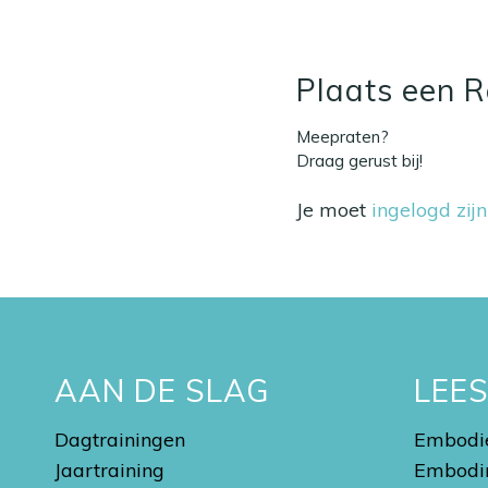
Plaats een R
Meepraten?
Draag gerust bij!
Je moet
ingelogd zij
AAN DE SLAG
LEE
Dagtrainingen
Embodie
Jaartraining
Embodi