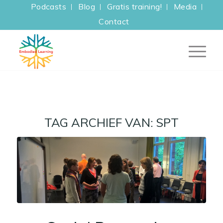
Podcasts
Blog
Gratis training!
Media
Contact
TAG ARCHIEF VAN:
SPT